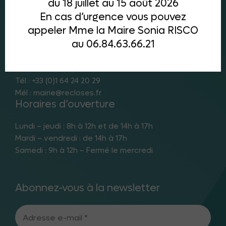
du 18 juillet au 15 août 2026
En cas d’urgence vous pouvez
appeler Mme la Maire Sonia RISCO
au 06.84.63.66.21
Mairie de Recloses
Rue des Écoles, 77760 Recloses
Tél : +33 (0)1 64 24 20 29
Mél : mairie@recloses.fr
Horaires d’ouverture
Lundi – jeudi : 8h à 12h et de 14h à 17h
Mardi – vendredi : de 14h à 17h
Samedi : 9h à 12h – Fermé le mercredi
Abonnez-vous à la newsletter