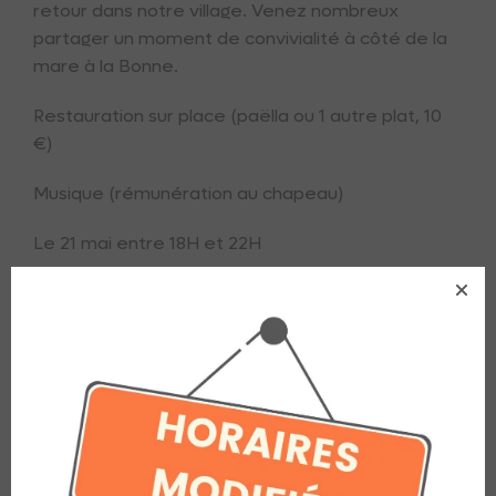
retour dans notre village. Venez nombreux
partager un moment de convivialité à côté de la
mare à la Bonne.
Restauration sur place (paëlla ou 1 autre plat, 10
€)
Musique (rémunération au chapeau)
Le 21 mai entre 18H et 22H