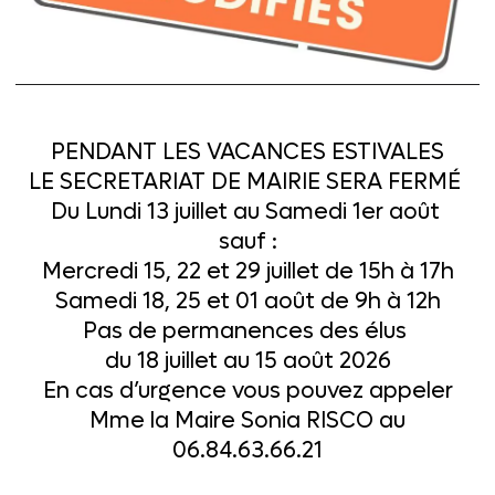
ar le conte poétique musical interprété
ur faire briller les yeux des petits (et
PENDANT LES VACANCES ESTIVALES
 un délicieux goûter de Noël sera servi.
LE SECRETARIAT DE MAIRIE SERA FERMÉ
douceurs de saison pour réchauffer les
Du Lundi 13 juillet au Samedi 1er août
sauf :
Mercredi 15, 22 et 29 juillet de 15h à 17h
 ! Le Père Noël en personne nous fera
Samedi 18, 25 et 01 août de 9h à 12h
 et lui murmurer leurs derniers souhaits.
Pas de permanences des élus
n beauté, le Père Noël procèdera à la
du 18 juillet au 15 août 2026
fants inscrits.
En cas d’urgence vous pouvez appeler
Mme la Maire Sonia RISCO au
06.84.63.66.21