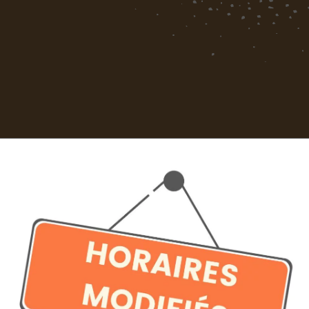
 décembre à 15h00
pour un après-midi
dises, et surtout… la rencontre avec le
ogramme spécial pour émerveiller les