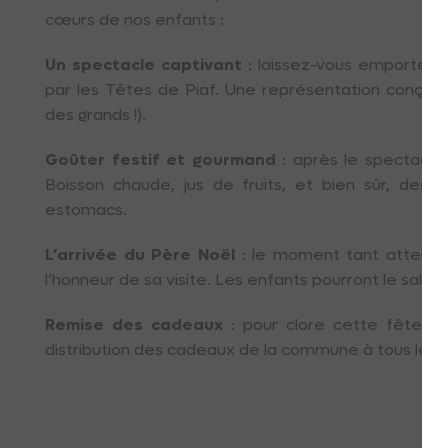
cœurs de nos enfants :
Un spectacle captivant
: laissez-vous emporter p
par les Têtes de Piaf. Une représentation conçue po
des grands !).
Goûter festif et gourmand
: après le spectacle,
Boisson chaude, jus de fruits, et bien sûr, des 
estomacs.
L’arrivée du Père Noël
: le moment tant attendu
l’honneur de sa visite. Les enfants pourront le saluer
Remise des cadeaux
: pour clore cette fête e
distribution des cadeaux de la commune à tous les en