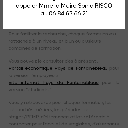
appeler Mme la Maire Sonia RISCO
répondre aux besoins d’une part des employeurs
au 06.84.63.66.21
et d’autre part des (futurs) étudiants et leur
famille.
Pour faciliter la recherche, chaque formation est
rattachée à un niveau et à un ou plusieurs
domaines de formation.
Vous pouvez le consulter dès à présent :
Portail économique Pays de Fontainebleau
pour
la version “employeurs”
Site internet Pays de Fontainebleau
pour la
version “étudiants”.
Vous y retrouverez pour chaque formation, les
débouchés métiers, les périodes de
stages/PFMP, d’alternance et les référents à
contacter pour l’accueil de stagiaires, d’alternants