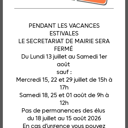
PENDANT LES VACANCES
ESTIVALES
LE SECRETARIAT DE MAIRIE SERA
FERMÉ
Du Lundi 13 juillet au Samedi 1er
août
sauf :
Mercredi 15, 22 et 29 juillet de 15h à
17h
Annuaire des formations de
Samedi 18, 25 et 01 août de 9h à
l’enseignement supérieur, professionnel
12h
et technologique (du CAP au Doctorat)
dispensées sur le Pays de
Pas de permanences des élus
Fontainebleau.
du 18 juillet au 15 août 2026
En cas d’urgence vous pouvez
Cet annuaire est décliné en deux versions afin de