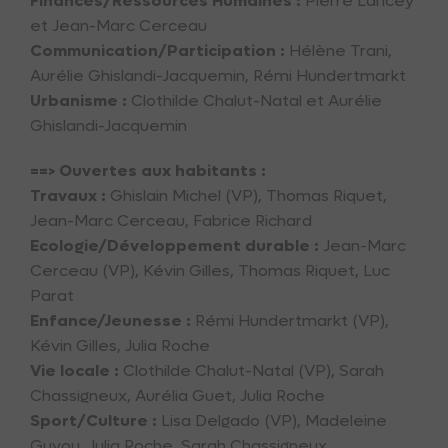
Finances/Ressources Humaines :
Pierre Lancey
et Jean-Marc Cerceau
Communication/Participation :
Hélène Trani,
Aurélie Ghislandi-Jacquemin, Rémi Hundertmarkt
Urbanisme :
Clothilde Chalut-Natal et Aurélie
Ghislandi-Jacquemin
==> Ouvertes aux habitants :
Travaux :
Ghislain Michel (VP), Thomas Riquet,
Jean-Marc Cerceau, Fabrice Richard
Ecologie/Développement durable :
Jean-Marc
Cerceau (VP), Kévin Gilles, Thomas Riquet, Luc
Parat
Enfance/Jeunesse :
Rémi Hundertmarkt (VP),
Kévin Gilles, Julia Roche
Vie locale :
Clothilde Chalut-Natal (VP), Sarah
Chassigneux, Aurélia Guet, Julia Roche
Sport/Culture :
Lisa Delgado (VP), Madeleine
Guyou, Julia Roche, Sarah Chassigneux