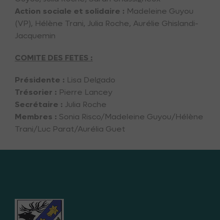
Action sociale et solidaire :
Madeleine Guyou
(VP), Hélène Trani, Julia Roche, Aurélie Ghislandi-
Jacquemin
COMITE DES FETES :
Présidente :
Lisa Delgado
Trésorier :
Pierre Lancey
Secrétaire :
Julia Roche
Membres :
Sonia Risco/Madeleine Guyou/Hélène
Trani/Luc Parat/Aurélia Guet