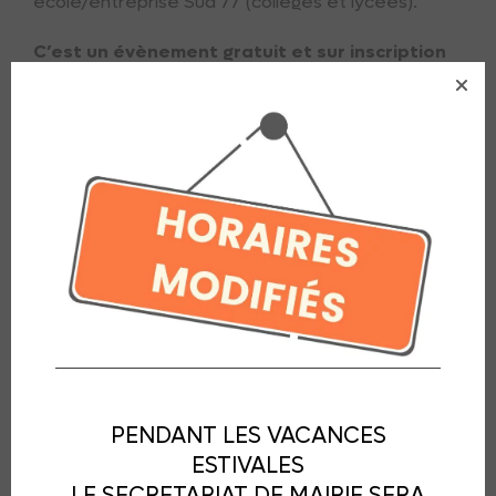
école/entreprise Sud 77 (collèges et lycées).
C’est un évènement gratuit et sur inscription
via le
portail économique
.
Voir le programme
PENDANT LES VACANCES
ESTIVALES
LE SECRETARIAT DE MAIRIE SERA