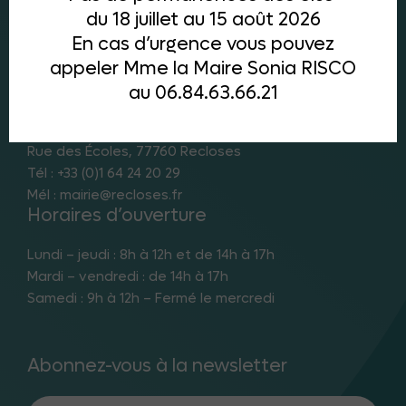
du 18 juillet au 15 août 2026
En cas d’urgence vous pouvez
appeler Mme la Maire Sonia RISCO
au 06.84.63.66.21
Mairie de Recloses
Rue des Écoles, 77760 Recloses
Tél : +33 (0)1 64 24 20 29
Mél : mairie@recloses.fr
Horaires d’ouverture
Lundi – jeudi : 8h à 12h et de 14h à 17h
Mardi – vendredi : de 14h à 17h
Samedi : 9h à 12h – Fermé le mercredi
Abonnez-vous à la newsletter