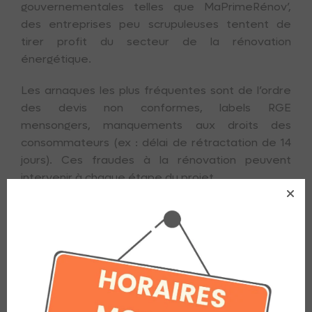
gouvernementales telles que MaPrimeRénov’,
des entreprises peu scrupuleuses tentent de
tirer profit du secteur de la rénovation
énergétique.
Les arnaques les plus fréquentes sont de l’ordre
des devis non conformes, labels RGE
mensongers, manquements aux droits des
consommateurs (ex : délai de rétractation de 14
jours). Ces fraudes à la rénovation peuvent
intervenir à chaque étape du projet.
Retrouvez tous les conseils pour éviter
les arnaques.