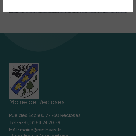
Mairie de Recloses
Rue des Écoles, 77760 Recloses
Tél : +33 (0)1 64 24 20 29
Mél : mairie@recloses.fr