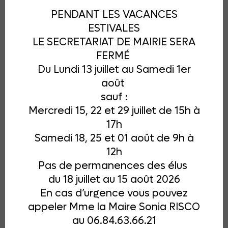
PENDANT LES VACANCES
Pour une information détaillée sur le cycle de vie
ESTIVALES
du frelon asiatique et l’intérêt de détruire les nids
LE SECRETARIAT DE MAIRIE SERA
selon la période de l’année, vous pouvez
FERMÉ
consulter l’article d’ALLO FRELONS :
Que
Du Lundi 13 juillet au Samedi 1er
deviennent les nids de frelons asiatiques l’hiver ?
août
sauf :
Mercredi 15, 22 et 29 juillet de 15h à
17h
Samedi 18, 25 et 01 août de 9h à
12h
Pas de permanences des élus
du 18 juillet au 15 août 2026
En cas d’urgence vous pouvez
appeler Mme la Maire Sonia RISCO
au 06.84.63.66.21