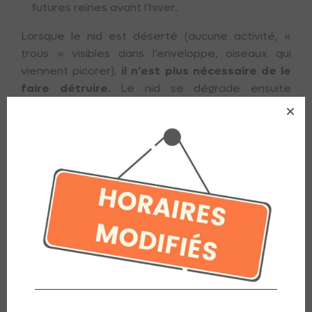
futures reines avant l’hiver.
Lorsque le nid est déserté (aucune activité, «
trous » visibles dans l’enveloppe, oiseaux qui
viennent picorer),
il n’est plus nécessaire de le
faire détruire
. Le nid se dégrade ensuite
naturellement.
Que faire si vous repérez un nid de
frelons asiatiques ?
Ne vous approchez pas et ne tentez jamais de
le détruire vous-même.
Signalez-le à la mairie ou contactez un
professionnel de la désinsectisation.
En cas de piqûres multiples ou de réaction
allergique, appelez les services d’urgence (15,
112 ou 18).
Pour en savoir plus