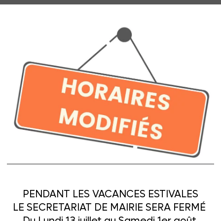
ts, les inscriptions pour la rentrée 2026
une aux horaires d’ouverture
du lundi 2
ille, du carnet de santé de l’enfant, d’un
n pour les enfants provenant d’une autre
PENDANT LES VACANCES ESTIVALES
LE SECRETARIAT DE MAIRIE SERA FERMÉ