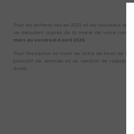
Pour les enfants nés en 2023 et les nouveaux arrivan
se déroulent auprès de la mairie de votre comm
mars au vendredi 4 avril 2026
.
Pour l’inscription se munir de votre de livret de fam
justicatif de domicile et du certicat de radiatio
école.