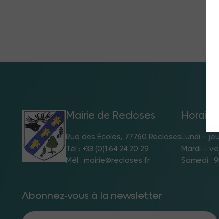
Mairie de Recloses
Horaire
Rue des Écoles, 77760 Recloses
Lundi – jeu
Tél : +33 (0)1 64 24 20 29
Mardi – ve
Mél : mairie@recloses.fr
Samedi : 9
Abonnez-vous à la newsletter