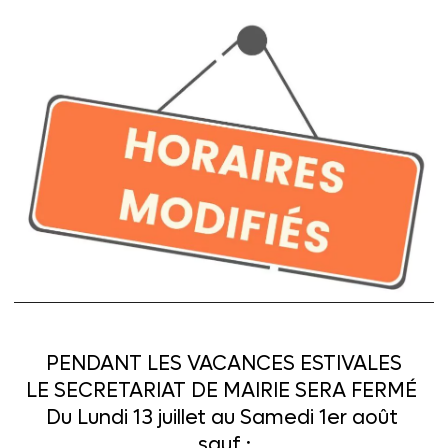
 de 3 à 12 ans inclus, durant les
 vacances scolaires.
ux uriquois, puis aux extérieurs dans la
l de loisirs :
(pdf – 529.44ko)
on ou de renseignements :
PENDANT LES VACANCES ESTIVALES
LE SECRETARIAT DE MAIRIE SERA FERMÉ
Du Lundi 13 juillet au Samedi 1er août
sauf :