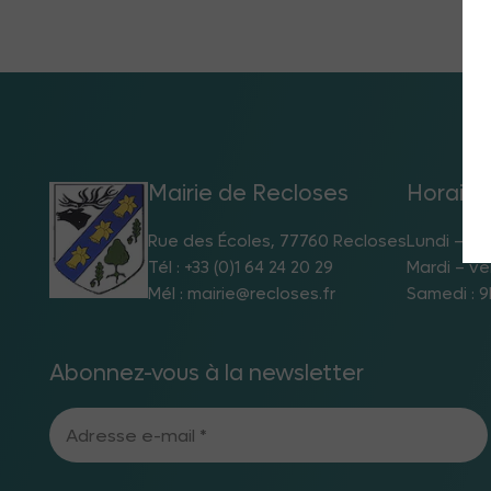
Mairie de Recloses
Horaire
Rue des Écoles, 77760 Recloses
Lundi – jeu
Tél : +33 (0)1 64 24 20 29
Mardi – ve
Mél : mairie@recloses.fr
Samedi : 9
Abonnez-vous à la newsletter