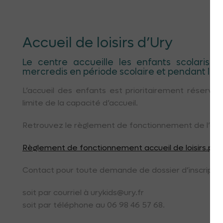
Accueil de loisirs d’Ury
Le centre accueille les enfants scolarisés
mercredis en période scolaire et pendant les
L’accueil des enfants est prioritairement réservé a
limite de la capacité d’accueil.
Retrouvez le règlement de fonctionnement de l’accuei
Règlement de fonctionnement accueil de loisirs.pdf
Contact pour toute demande de dossier d’inscripti
soit par courriel à urykids@ury.fr
soit par téléphone au 06 98 46 57 68.