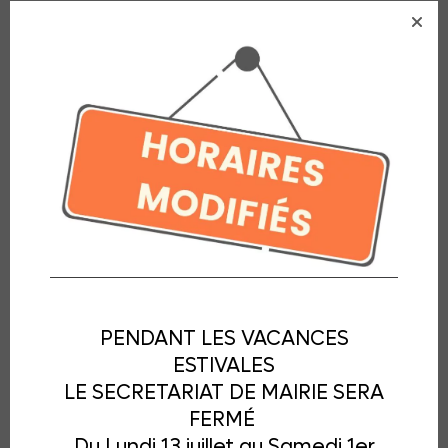
Explorez nos répertoires et laissez-vous inspirer
par l’incroyable richesse de notre commune.
Commerces et artisanats
Entreprises locales
Associations
Hébergements
Autres activités
PENDANT LES VACANCES
ESTIVALES
LE SECRETARIAT DE MAIRIE SERA
FERMÉ
Du Lundi 13 juillet au Samedi 1er